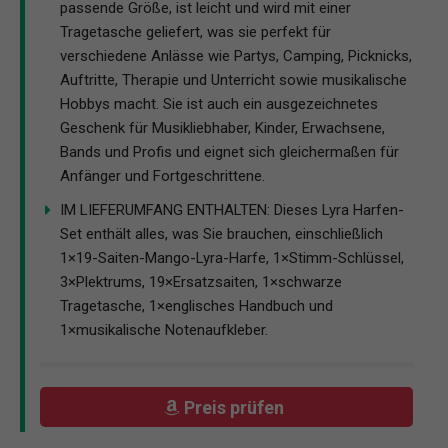
passende Größe, ist leicht und wird mit einer
Tragetasche geliefert, was sie perfekt für
verschiedene Anlässe wie Partys, Camping, Picknicks,
Auftritte, Therapie und Unterricht sowie musikalische
Hobbys macht. Sie ist auch ein ausgezeichnetes
Geschenk für Musikliebhaber, Kinder, Erwachsene,
Bands und Profis und eignet sich gleichermaßen für
Anfänger und Fortgeschrittene.
IM LIEFERUMFANG ENTHALTEN: Dieses Lyra Harfen-
Set enthält alles, was Sie brauchen, einschließlich
1×19-Saiten-Mango-Lyra-Harfe, 1×Stimm-Schlüssel,
3×Plektrums, 19×Ersatzsaiten, 1×schwarze
Tragetasche, 1×englisches Handbuch und
1×musikalische Notenaufkleber.
Preis prüfen