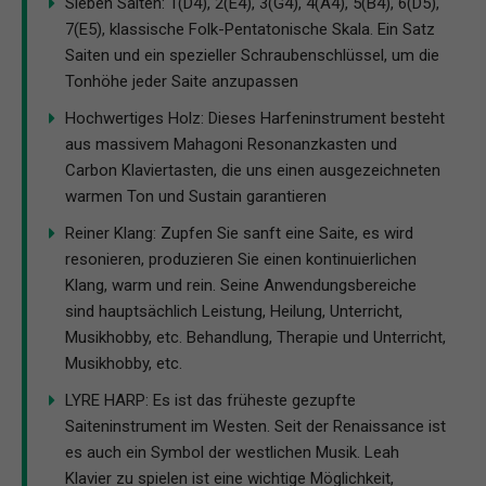
Sieben Saiten: 1(D4), 2(E4), 3(G4), 4(A4), 5(B4), 6(D5),
7(E5), klassische Folk-Pentatonische Skala. Ein Satz
Saiten und ein spezieller Schraubenschlüssel, um die
Tonhöhe jeder Saite anzupassen
Hochwertiges Holz: Dieses Harfeninstrument besteht
aus massivem Mahagoni Resonanzkasten und
Carbon Klaviertasten, die uns einen ausgezeichneten
warmen Ton und Sustain garantieren
Reiner Klang: Zupfen Sie sanft eine Saite, es wird
resonieren, produzieren Sie einen kontinuierlichen
Klang, warm und rein. Seine Anwendungsbereiche
sind hauptsächlich Leistung, Heilung, Unterricht,
Musikhobby, etc. Behandlung, Therapie und Unterricht,
Musikhobby, etc.
LYRE HARP: Es ist das früheste gezupfte
Saiteninstrument im Westen. Seit der Renaissance ist
es auch ein Symbol der westlichen Musik. Leah
Klavier zu spielen ist eine wichtige Möglichkeit,