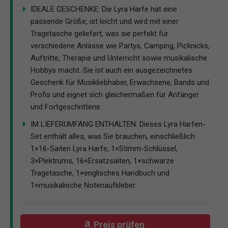
IDEALE GESCHENKE: Die Lyra Harfe hat eine
passende Größe, ist leicht und wird mit einer
Tragetasche geliefert, was sie perfekt für
verschiedene Anlässe wie Partys, Camping, Picknicks,
Auftritte, Therapie und Unterricht sowie musikalische
Hobbys macht. Sie ist auch ein ausgezeichnetes
Geschenk für Musikliebhaber, Erwachsene, Bands und
Profis und eignet sich gleichermaßen für Anfänger
und Fortgeschrittene.
IM LIEFERUMFANG ENTHALTEN: Dieses Lyra Harfen-
Set enthält alles, was Sie brauchen, einschließlich
1×16-Saiten Lyra Harfe, 1×Stimm-Schlüssel,
3×Plektrums, 16×Ersatzsaiten, 1×schwarze
Tragetasche, 1×englisches Handbuch und
1×musikalische Notenaufkleber.
Preis prüfen