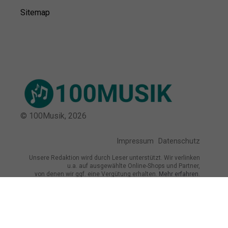
Sitemap
© 100Musik,
2026
Impressum
Datenschutz
Unsere Redaktion wird durch Leser unterstützt. Wir verlinken
u.a. auf ausgewählte Online-Shops und Partner,
von denen wir ggf. eine Vergütung erhalten.
Mehr erfahren.
Adresse
Obere Königsstraße 31, 34117 Kassel,
Deutschland